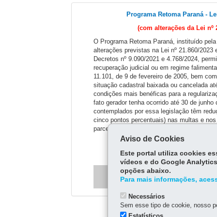
Programa Retoma Paraná - Lei
(com alterações da Lei nº 
O Programa Retoma Paraná, instituído pela
alterações previstas na Lei nº 21.860/2023
Decretos nº 9.090/2021 e 4.768/2024, permi
recuperação judicial ou em regime falimenta
11.101, de 9 de fevereiro de 2005, bem c
situação cadastral baixada ou cancelada at
condições mais benéficas para a regulariza
fato gerador tenha ocorrido até 30 de junho
contemplados por essa legislação têm redu
cinco pontos percentuais) nas multas e nos
parcelados em até 180 (cento e oitenta) me
Aviso de Cookies
Acessar
Este portal utiliza cookies 
vídeos e do Google Analytics
opções abaixo.
Encerrado em 27/03
Para mais informações, acess
Necessários
Sem esse tipo de cookie, nosso po
Estatísticos