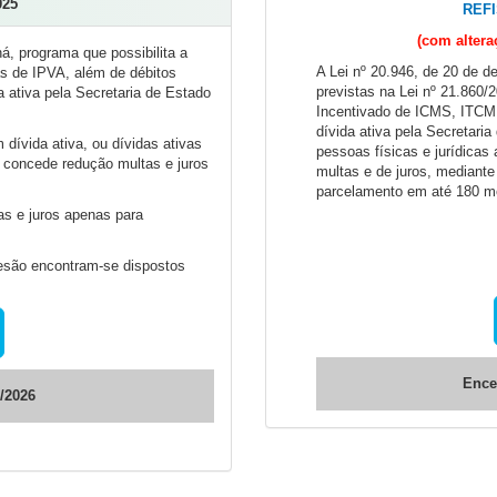
025
REFI
(com altera
ná, programa que possibilita a
A Lei nº 20.946, de 20 de 
as de IPVA, além de débitos
previstas na Lei nº 21.860/
a ativa pela Secretaria de Estado
Incentivado de ICMS, ITCMD 
dívida ativa pela Secretari
dívida ativa, ou dívidas ativas
pessoas físicas e jurídicas
a concede redução multas e juros
multas e de juros, mediant
parcelamento em até 180 m
as e juros apenas para
esão encontram-se dispostos
Ence
/2026