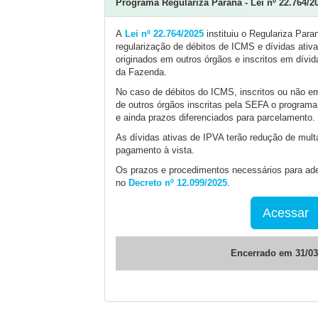
Programa Regulariza Paraná - Lei nº 22.764/2
A
Lei nº 22.764/2025
instituiu o Regulariza Para
regularização de débitos de ICMS e dívidas ativ
originados em outros órgãos e inscritos em dívid
da Fazenda.
No caso de débitos do ICMS, inscritos ou não em 
de outros órgãos inscritas pela SEFA o program
e ainda prazos diferenciados para parcelamento.
As dívidas ativas de IPVA terão redução de mult
pagamento à vista.
Os prazos e procedimentos necessários para ad
no
Decreto nº 12.099/2025
.
Acessar
Encerrado em 31/03