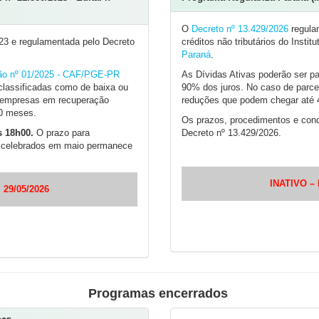
O
Decreto nº 13.429/2026
regula
2023 e regulamentada pelo Decreto
créditos não tributários do Instit
Paraná
.
ção nº 01/2025 - CAF/PGE-PR
As Dívidas Ativas poderão ser pa
 classificadas como de baixa ou
90% dos juros. No caso de parce
e empresas em recuperação
reduções que podem chegar até 4
20 meses.
Os prazos, procedimentos e con
s 18h00.
O prazo para
Decreto nº 13.429/2026.
o celebrados em maio permanece
INATIVO – 
 29/05/2026
Programas encerrados