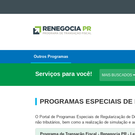
Ir para o conteúdo
Ir para a navegação
PORTAL
Ir para a busca
DE
Mapa do site
REGULARIZAÇÃO
DE
DÉBITOS
Outros Programas
Navegação
principal
Serviços para você!
MAIS BUSCADOS
PROGRAMAS ESPECIAIS DE
O Portal de Programas Especiais de Regularização de Dé
não tributários, bem como a realização de simulação e 
Programa de Transação Fiscal - Renegocia PR - Lei 