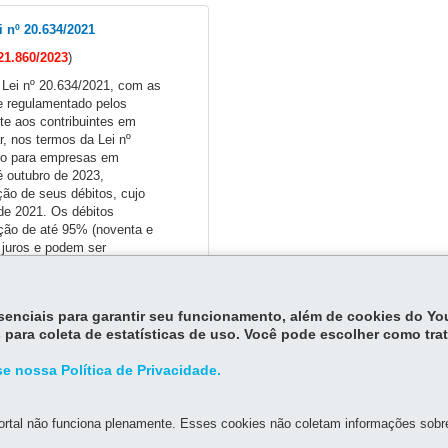
 nº 20.634/2021
21.860/2023
)
 Lei nº 20.634/2021, com as
 e regulamentado pelos
te aos contribuintes em
r, nos termos da Lei nº
omo para empresas em
é outubro de 2023,
ção de seus débitos, cujo
 de 2021. Os débitos
ção de até 95% (noventa e
 juros e podem ser
ses.
essenciais para garantir seu funcionamento, além de cookies do Y
 para coleta de estatísticas de uso. Você pode escolher como tra
/2024
e nossa Política de Privacidade.
rtal não funciona plenamente. Esses cookies não coletam informações sobre 