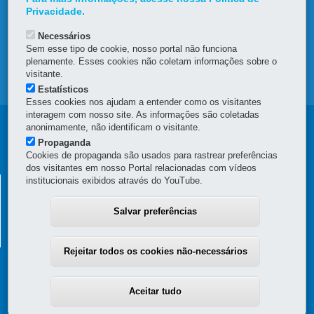
Privacidade.
DENUNCIE CORRUPÇÃO
Necessários
OUVIDORIA
Sem esse tipo de cookie, nosso portal não funciona
plenamente. Esses cookies não coletam informações sobre o
visitante.
MAPA DO SITE
Estatísticos
Esses cookies nos ajudam a entender como os visitantes
interagem com nosso site. As informações são coletadas
Navegação
anonimamente, não identificam o visitante.
Propaganda
principal
Cookies de propaganda são usados para rastrear preferências
dos visitantes em nosso Portal relacionadas com vídeos
institucionais exibidos através do YouTube.
SECRETARIA DA FAZENDA
Av. Vicente Machado, 445 - Centro
-
80420-902
-
Curitiba
-
PR
Salvar preferências
MAPA
(41) 3235-8000
Horário de Atendimento: das 8h30 às 12h e das 13h30 às 18h
Rejeitar todos os cookies não-necessários
Aceitar tudo