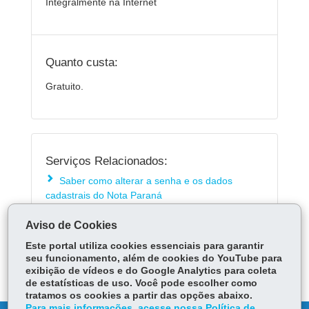
Integralmente na Internet
Quanto custa:
Gratuito.
Serviços Relacionados:
Saber como alterar a senha e os dados
cadastrais do Nota Paraná
Aviso de Cookies
ÓRGÃO RESPONSÁVEL
Este portal utiliza cookies essenciais para garantir
seu funcionamento, além de cookies do YouTube para
DEIXE SUA OPINIÃO
exibição de vídeos e do Google Analytics para coleta
de estatísticas de uso. Você pode escolher como
tratamos os cookies a partir das opções abaixo.
Para mais informações, acesse nossa Política de