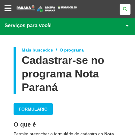
PORTAL
DE
REGULARIZAÇÃO
DE
DÉBITOS
Serviços para você!
Mais buscados
O programa
Cadastrar-se no
programa Nota
Paraná
FORMULÁRIO
O que é
Permite preencher o formulário de cadastro do
Nota