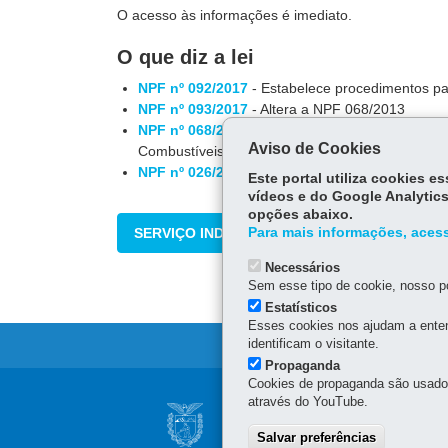
O acesso às informações é imediato.
O que diz a lei
NPF nº 092/2017
- Estabelece procedimentos pa
NPF nº 093/2017
- Altera a NPF 068/2013
NPF nº 068/2013
- Estabelece procedimentos co
Aviso de Cookies
Combustíveis
NPF nº 026/2020
-
Disciplina os procedimentos 
Este portal utiliza cookies 
vídeos e do Google Analytics
opções abaixo.
SERVIÇO INDISPONÍVEL NO MOMENTO
Para mais informações, acess
Necessários
Sem esse tipo de cookie, nosso po
Estatísticos
Esses cookies nos ajudam a enten
identificam o visitante.
Propaganda
Cookies de propaganda são usados 
Navegação
através do YouTube.
SECRETARIA DA 
principal
Salvar preferências
Av. Vicente Machado, 445