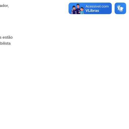
ador,
s estão
ilista