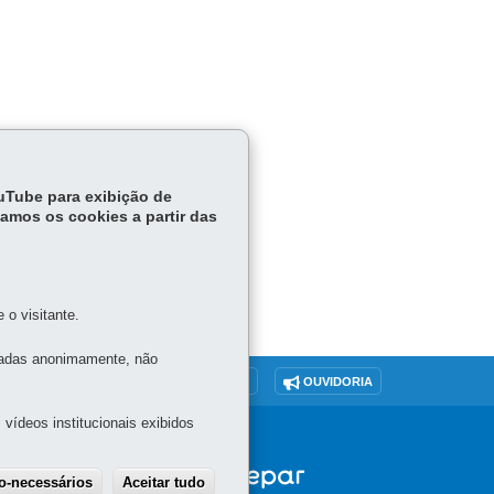
ouTube para exibição de
tamos os cookies a partir das
o visitante.
tadas anonimamente, não
O SITE
DENUNCIE CORRUPÇÃO
OUVIDORIA
vídeos institucionais exibidos
ão-necessários
Aceitar tudo
Withdraw consent