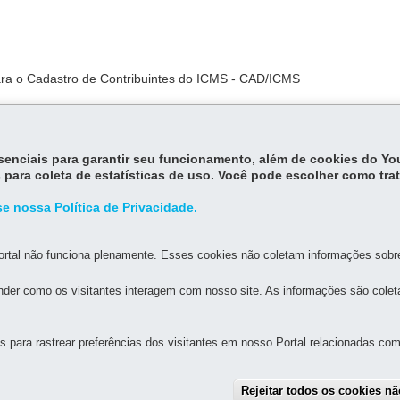
ra o Cadastro de Contribuintes do ICMS - CAD/ICMS
mplementares para o Cadastro de Contribuintes do ICMS do Setor de
para a opção pelo regime diferenciado de tributação
essenciais para garantir seu funcionamento, além de cookies do Y
 para coleta de estatísticas de uso. Você pode escolher como tra
e nossa Política de Privacidade.
rtal não funciona plenamente. Esses cookies não coletam informações sobre 
der como os visitantes interagem com nosso site. As informações são cole
MAPA D
para rastrear preferências dos visitantes em nosso Portal relacionadas com 
FAZENDA
Rejeitar todos os cookies n
 - Centro
-
80420-902
-
Curitiba
-
PR
MAPA