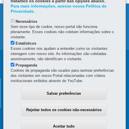
tratamos os cookies a partir das opções abaixo.
Para mais informações, acesse nossa Política de
Privacidade.
DENUNCIE CORRUPÇÃO
Necessários
OUVIDORIA
Sem esse tipo de cookie, nosso portal não funciona
plenamente. Esses cookies não coletam informações sobre o
visitante.
MAPA DO SITE
Estatísticos
Esses cookies nos ajudam a entender como os visitantes
interagem com nosso site. As informações são coletadas
Navegação
anonimamente, não identificam o visitante.
Propaganda
principal
Cookies de propaganda são usados para rastrear preferências
dos visitantes em nosso Portal relacionadas com vídeos
institucionais exibidos através do YouTube.
SECRETARIA DA FAZENDA
Av. Vicente Machado, 445 - Centro
-
80420-902
-
Curitiba
-
PR
Salvar preferências
MAPA
(41) 3235-8000
Horário de Atendimento: das 8h30 às 12h e das 13h30 às 18h
Rejeitar todos os cookies não-necessários
Aceitar tudo