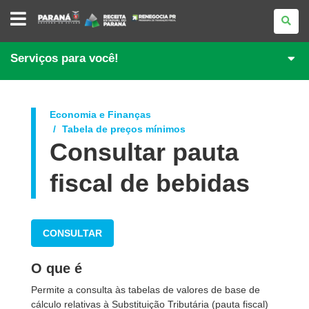
PORTAL
DE
REGULARIZAÇÃO
DE
DÉBITOS
Serviços para você!
Economia e Finanças
Tabela de preços mínimos
Consultar pauta
fiscal de bebidas
CONSULTAR
O que é
Permite a consulta às tabelas de valores de base de
cálculo relativas à Substituição Tributária (pauta fiscal)