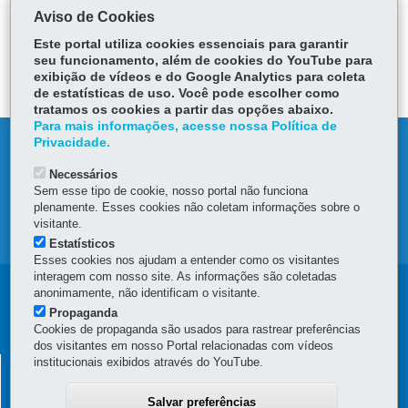
Aviso de Cookies
ÓRGÃO RESPONSÁVEL
Este portal utiliza cookies essenciais para garantir
seu funcionamento, além de cookies do YouTube para
DEIXE SUA OPINIÃO
exibição de vídeos e do Google Analytics para coleta
de estatísticas de uso. Você pode escolher como
tratamos os cookies a partir das opções abaixo.
Para mais informações, acesse nossa Política de
Privacidade.
DENUNCIE CORRUPÇÃO
Necessários
OUVIDORIA
Sem esse tipo de cookie, nosso portal não funciona
plenamente. Esses cookies não coletam informações sobre o
visitante.
MAPA DO SITE
Estatísticos
Esses cookies nos ajudam a entender como os visitantes
interagem com nosso site. As informações são coletadas
Navegação
anonimamente, não identificam o visitante.
Propaganda
principal
Cookies de propaganda são usados para rastrear preferências
dos visitantes em nosso Portal relacionadas com vídeos
institucionais exibidos através do YouTube.
SECRETARIA DA FAZENDA
Av. Vicente Machado, 445 - Centro
-
80420-902
-
Curitiba
-
PR
Salvar preferências