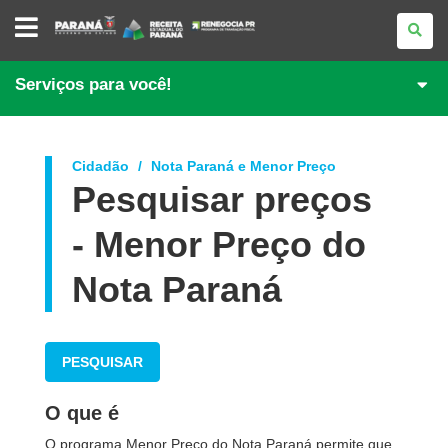
PORTAL
DE
REGULARIZAÇÃO
DE
DÉBITOS
Serviços para você!
Cidadão
Nota Paraná e Menor Preço
Pesquisar preços
- Menor Preço do
Nota Paraná
PESQUISAR
O que é
O programa Menor Preço do Nota Paraná permite que