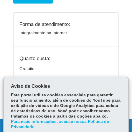
Forma de atendimento:
Integralmente na Internet
Quanto custa:
Gratuito.
Aviso de Cookies
ÓRGÃO RESPONSÁVEL
Este portal utiliza cookies essenciais para garantir
seu funcionamento, além de cookies do YouTube para
DEIXE SUA OPINIÃO
exibição de vídeos e do Google Analytics para coleta
de estatísticas de uso. Você pode escolher como
tratamos os cookies a partir das opções abaixo.
Para mais informações, acesse nossa Política de
Privacidade.
DENUNCIE CORRUPÇÃO