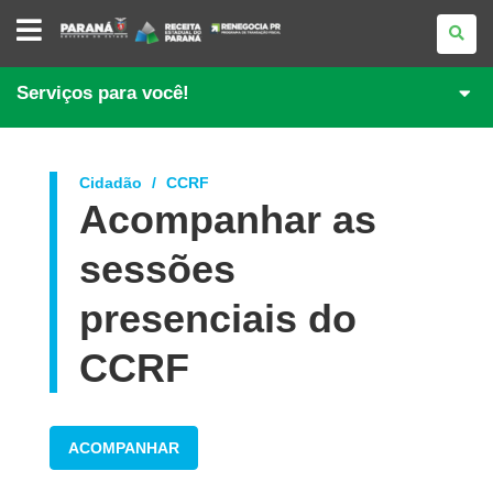
PORTAL
DE
REGULARIZAÇÃO
DE
DÉBITOS
Serviços para você!
Cidadão
CCRF
Acompanhar as
sessões
presenciais do
CCRF
ACOMPANHAR