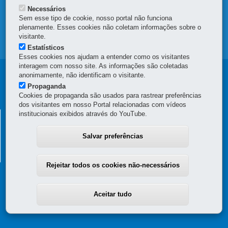
Necessários
OUVIDORIA
Sem esse tipo de cookie, nosso portal não funciona
plenamente. Esses cookies não coletam informações sobre o
visitante.
MAPA DO SITE
Estatísticos
Esses cookies nos ajudam a entender como os visitantes
interagem com nosso site. As informações são coletadas
Navegação
anonimamente, não identificam o visitante.
Propaganda
principal
Cookies de propaganda são usados para rastrear preferências
dos visitantes em nosso Portal relacionadas com vídeos
institucionais exibidos através do YouTube.
SECRETARIA DA FAZENDA
Av. Vicente Machado, 445 - Centro
-
80420-902
-
Curitiba
-
PR
Salvar preferências
MAPA
(41) 3235-8000
Horário de Atendimento: das 8h30 às 12h e das 13h30 às 18h
Rejeitar todos os cookies não-necessários
Aceitar tudo