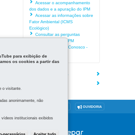
Acessar o acompanhamento
dos dados e a apuração do IPM
Acessar as informações sobre
Fator Ambiental (ICMS
Ecológico)
Consultar as perguntas
frequentes sobre o IPM
Consultar o Fale Conosco -
IPM
ouTube para exibição de
tamos os cookies a partir das
ÓRGÃO RESPONSÁVEL
DEIXE SUA OPINIÃO
o visitante.
tadas anonimamente, não
O SITE
DENUNCIE CORRUPÇÃO
OUVIDORIA
vídeos institucionais exibidos
ão-necessários
Aceitar tudo
Withdraw consent