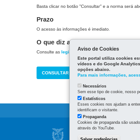
Basta clicar no botão "Consultar" e a norma será ab
Prazo
O acesso às informações é imediato.
O que diz a lei
Aviso de Cookies
Consulte as
legislações pertinentes
ao assunto.
Este portal utiliza cookies 
vídeos e do Google Analytics
opções abaixo.
CONSULTAR
Para mais informações, acess
Necessários
Sem esse tipo de cookie, nosso po
Estatísticos
Esses cookies nos ajudam a enten
identificam o visitante.
Propaganda
Cookies de propaganda são usados 
Navegação
através do YouTube.
SECRETARIA DA 
principal
Salvar preferências