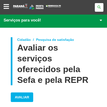
PORTAL
DE
REGULARIZAÇÃO
DE
DÉBITOS
Serviços para você!
Cidadão
Pesquisa de satisfação
Avaliar os
serviços
oferecidos pela
Sefa e pela REPR
AVALIAR