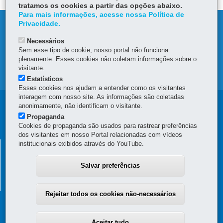
tratamos os cookies a partir das opções abaixo.
Para mais informações, acesse nossa Política de
Privacidade.
DENUNCIE CORRUPÇÃO
Necessários
OUVIDORIA
Sem esse tipo de cookie, nosso portal não funciona
plenamente. Esses cookies não coletam informações sobre o
visitante.
MAPA DO SITE
Estatísticos
Esses cookies nos ajudam a entender como os visitantes
interagem com nosso site. As informações são coletadas
Navegação
anonimamente, não identificam o visitante.
Propaganda
principal
Cookies de propaganda são usados para rastrear preferências
dos visitantes em nosso Portal relacionadas com vídeos
institucionais exibidos através do YouTube.
SECRETARIA DA FAZENDA
Av. Vicente Machado, 445 - Centro
-
80420-902
-
Curitiba
-
PR
Salvar preferências
MAPA
(41) 3235-8000
Horário de Atendimento: das 8h30 às 12h e das 13h30 às 18h
Rejeitar todos os cookies não-necessários
Aceitar tudo