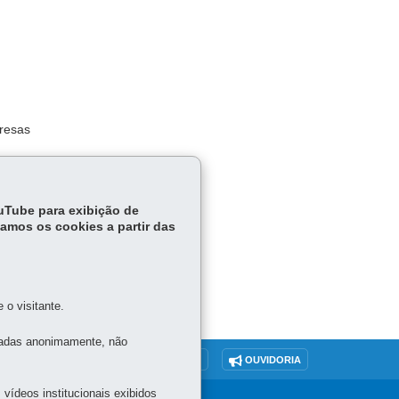
presas
em como
ouTube para exibição de
tamos os cookies a partir das
o visitante.
tadas anonimamente, não
O SITE
DENUNCIE CORRUPÇÃO
OUVIDORIA
vídeos institucionais exibidos