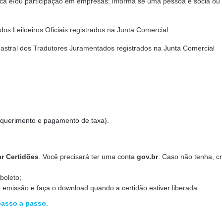
a e/ou participação em empresas: informa se uma pessoa é sócia ou t
 dos Leiloeiros Oficiais registrados na Junta Comercial
dastral dos Tradutores Juramentados registrados na Junta Comercial
equerimento e pagamento de taxa).
ar Certidões
. Você precisará ter uma conta
gov.br
. Caso não tenha, cr
boleto;
missão e faça o download quando a certidão estiver liberada.
passo a passo.