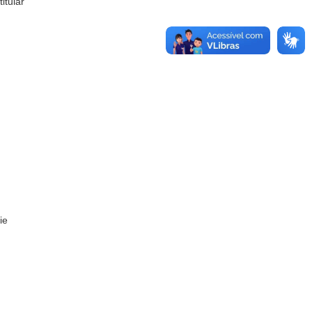
itular
ie