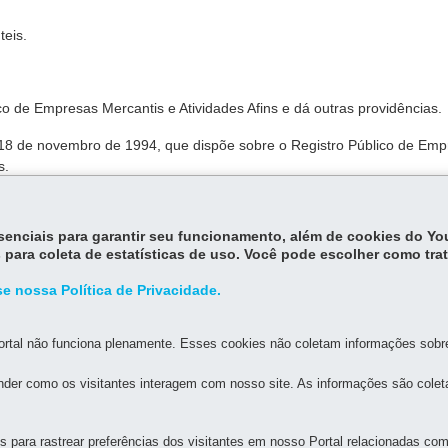
teis.
o de Empresas Mercantis e Atividades Afins e dá outras providências.
 18 de novembro de 1994, que dispõe sobre o Registro Público de Em
s.
re as normas e diretrizes gerais do Registro Público de Empresas, b
 30 de janeiro de 1996.
essenciais para garantir seu funcionamento, além de cookies do Y
 para coleta de estatísticas de uso. Você pode escolher como tra
e nossa Política de Privacidade.
rtal não funciona plenamente. Esses cookies não coletam informações sobre 
der como os visitantes interagem com nosso site. As informações são cole
MAPA D
para rastrear preferências dos visitantes em nosso Portal relacionadas com 