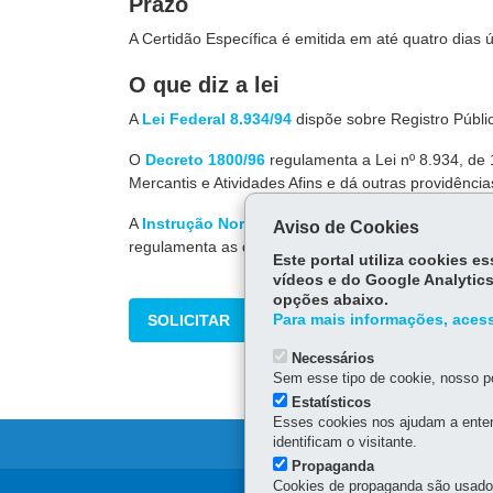
Prazo
A Certidão Específica é emitida em até quatro dias ú
O que diz a lei
A
Lei Federal 8.934/94
dispõe sobre Registro Públic
O
Decreto 1800/96
regulamenta a Lei nº 8.934, de
Mercantis e Atividades Afins e dá outras providência
A
Instrução Normativa DREI nº 81/2020
dispõe sob
Aviso de Cookies
regulamenta as disposições do Decreto nº 1.800, de
Este portal utiliza cookies 
vídeos e do Google Analytics
opções abaixo.
SOLICITAR
Para mais informações, acess
Necessários
Sem esse tipo de cookie, nosso po
Estatísticos
Esses cookies nos ajudam a enten
identificam o visitante.
Propaganda
Cookies de propaganda são usados 