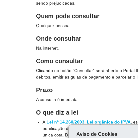
sendo prejudicadas.
Quem pode consultar
Qualquer pessoa.
Onde consultar
Na internet.
Como consultar
Clicando no botão “Consultar” será aberto o Portal
débitos, emitir as guias de pagamento e parcelar o 
Prazo
A consulta é imediata.
O que diz a lei
A
Lei nº 14.260/2003, Lei orgânica do IPVA
, e
bonificação de até
6%
) ou em cinco cotas. Os d
Aviso de Cookies
única cota. Débitos vencidos de anos anteriores