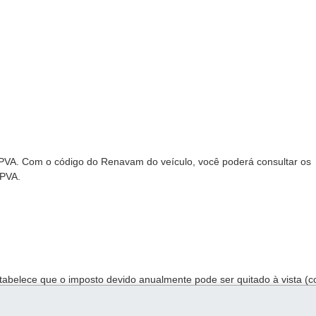
 IPVA. Com o código do Renavam do veículo, você poderá consultar os
IPVA.
stabelece que o imposto devido anualmente pode ser quitado à vista (
ébitos do ano corrente que estiverem vencidos devem ser quitados em
 podem ser parcelados;