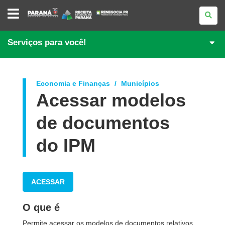
PORTAL
DE
REGULARIZAÇÃO
DE
DÉBITOS
Serviços para você!
Economia e Finanças
Municípios
Acessar modelos
de documentos
do IPM
ACESSAR
O que é
Permite acessar os modelos de documentos relativos