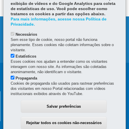
DEIXE SUA OPINIÃO
exibição de vídeos e do Google Analytics para coleta
de estatísticas de uso. Você pode escolher como
tratamos os cookies a partir das opções abaixo.
Para mais informações, acesse nossa Política de
Privacidade.
DENUNCIE CORRUPÇÃO
Necessários
OUVIDORIA
Sem esse tipo de cookie, nosso portal não funciona
plenamente. Esses cookies não coletam informações sobre o
visitante.
MAPA DO SITE
Estatísticos
Esses cookies nos ajudam a entender como os visitantes
interagem com nosso site. As informações são coletadas
Navegação
anonimamente, não identificam o visitante.
Propaganda
principal
Cookies de propaganda são usados para rastrear preferências
dos visitantes em nosso Portal relacionadas com vídeos
institucionais exibidos através do YouTube.
SECRETARIA DA FAZENDA
Av. Vicente Machado, 445 - Centro
-
80420-902
-
Curitiba
-
PR
Salvar preferências
MAPA
(41) 3235-8000
Horário de Atendimento: das 8h30 às 12h e das 13h30 às 18h
Rejeitar todos os cookies não-necessários