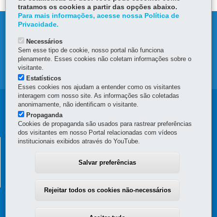
tratamos os cookies a partir das opções abaixo.
Para mais informações, acesse nossa Política de
Privacidade.
DENUNCIE CORRUPÇÃO
Necessários
OUVIDORIA
Sem esse tipo de cookie, nosso portal não funciona
plenamente. Esses cookies não coletam informações sobre o
visitante.
MAPA DO SITE
Estatísticos
Esses cookies nos ajudam a entender como os visitantes
interagem com nosso site. As informações são coletadas
Navegação
anonimamente, não identificam o visitante.
Propaganda
principal
Cookies de propaganda são usados para rastrear preferências
dos visitantes em nosso Portal relacionadas com vídeos
institucionais exibidos através do YouTube.
SECRETARIA DA FAZENDA
Av. Vicente Machado, 445 - Centro
-
80420-902
-
Curitiba
-
PR
Salvar preferências
MAPA
(41) 3235-8000
Horário de Atendimento: das 8h30 às 12h e das 13h30 às 18h
Rejeitar todos os cookies não-necessários