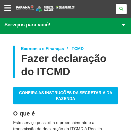
PORTAL
DE
REGULARIZAÇÃO
DE
DÉBITOS
Serviços para você!
Economia e Finanças
ITCMD
Fazer declaração
do ITCMD
CONFIRA AS INSTRUÇÕES DA SECRETARIA DA
FAZENDA
O que é
Este serviço possibilita o preenchimento e a
transmissão da declaração do ITCMD à Receita